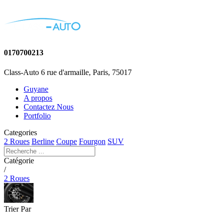
0170700213
Class-Auto 6 rue d'armaille, Paris, 75017
Guyane
A propos
Contactez Nous
Portfolio
Categories
2 Roues
Berline
Coupe
Fourgon
SUV
Catégorie
/
2 Roues
Trier Par