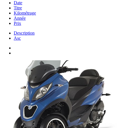
Date
Titre
Kilométrage
Année
Prix
Description
Asc