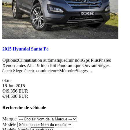
2015 Hyundai Santa Fe
Options:Climatisation automatiqueCuir noirGps PlusPhares
XenonJantes Alu 19 InchToit Panoramique OuvrantSièges
électr.Siège électr. conducteur+MémoireSiegès…
0km
18 Jun 2015
€49,356 EUR
€44,500 EUR
Recherche de véhicule
Marque
Modèle
Modèle Année