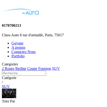
0170700213
Class-Auto 6 rue d'armaille, Paris, 75017
Guyane
A propos
Contactez Nous
Portfolio
Categories
2 Roues
Berline
Coupe
Fourgon
SUV
Catégorie
/
SUV
Trier Par