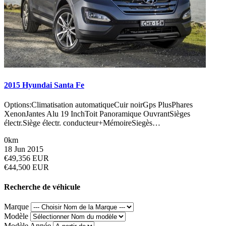
2015 Hyundai Santa Fe
Options:Climatisation automatiqueCuir noirGps PlusPhares
XenonJantes Alu 19 InchToit Panoramique OuvrantSièges
électr.Siège électr. conducteur+MémoireSiegès…
0km
18 Jun 2015
€49,356 EUR
€44,500 EUR
Recherche de véhicule
Marque
Modèle
Modèle Année