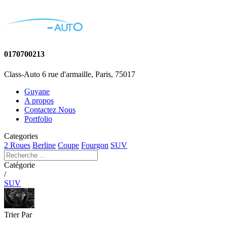
0170700213
Class-Auto 6 rue d'armaille, Paris, 75017
Guyane
A propos
Contactez Nous
Portfolio
Categories
2 Roues
Berline
Coupe
Fourgon
SUV
Catégorie
/
SUV
Trier Par