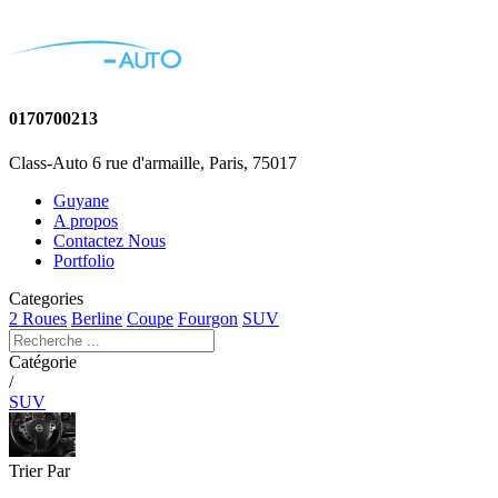
0170700213
Class-Auto 6 rue d'armaille, Paris, 75017
Guyane
A propos
Contactez Nous
Portfolio
Categories
2 Roues
Berline
Coupe
Fourgon
SUV
Catégorie
/
SUV
Trier Par