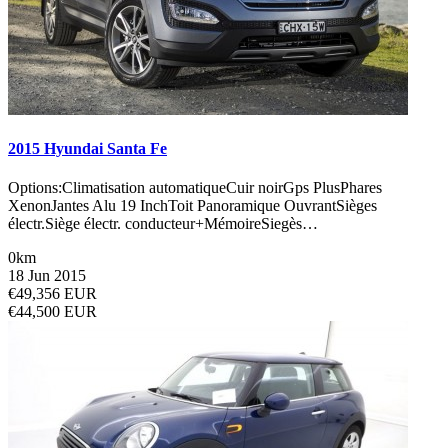
2015 Hyundai Santa Fe
Options:Climatisation automatiqueCuir noirGps PlusPhares
XenonJantes Alu 19 InchToit Panoramique OuvrantSièges
électr.Siège électr. conducteur+MémoireSiegès…
0km
18 Jun 2015
€49,356 EUR
€44,500 EUR