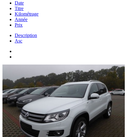
Date
Titre
Kilométrage
Année
Prix
Description
Asc