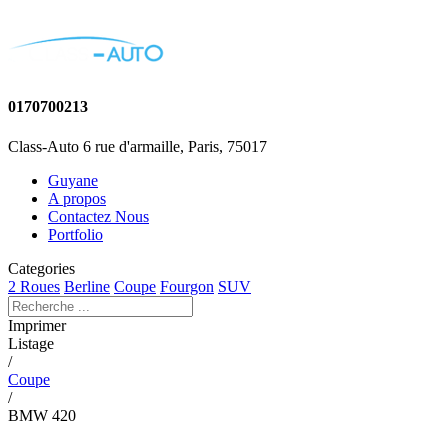
0170700213
Class-Auto 6 rue d'armaille, Paris, 75017
Guyane
A propos
Contactez Nous
Portfolio
Categories
2 Roues
Berline
Coupe
Fourgon
SUV
Imprimer
Listage
/
Coupe
/
BMW 420