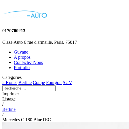
0170700213
Class-Auto 6 rue d'armaille, Paris, 75017
Guyane
A propos
Contactez Nous
Portfolio
Categories
2 Roues
Berline
Coupe
Fourgon
SUV
Imprimer
Listage
/
Berline
/
Mercedes C 180 BlueTEC