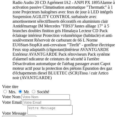
Radio Audio 20 CD Agrément IA2 - ANPI PX 1895Alarme à
activation passive Climatisation automatique "Thermatic" à 1
zone Projecteurs halogènes avec feux de jour à LED intégrés
Suspension AGILITY CONTROL surbaissée avec
amortissement sélectifInserts décoratifs en aluminium clair
Antidémarrage IM Mercedes "FBS3"Jantes alliage 17" à 5
branches doubles finition gris Himalaya Lecteur CD Pack
éclairage intérieur Protection volumétrique (habitacle) et anti-
soulèvement Réservoir de carburant de 66 L Norme
EU6Start-StopKit anti-crevaison "Tirefit" - gonfleur électrique
Feux stop adaptatifs (clignotant)Intérieur AVANTGARDE
Extérieur AVANTGARDE Pack rétroviseurs Pack système
d'alarmeI ndicateur de ceintures de sécurité à l'arrière
Désactivation automatique de l'airbag passager avant Capot
moteur actif pour la protection des piétons Épuration des gaz
d'échapements diesel BLUETEC (SCR)Tissu / cuir Artico
noir (AVANTGARDE)
Votre titre
Mrs.
Mr.
Société
Votre Nom
Votre Email
Votre Message