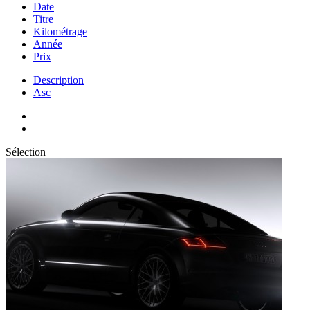
Date
Titre
Kilométrage
Année
Prix
Description
Asc
Sélection