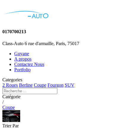
0170700213
Class-Auto 6 rue d'armaille, Paris, 75017
Guyane
A propos
Contactez Nous
Portfolio
Categories
2 Roues
Berline
Coupe
Fourgon
SUV
Catégorie
/
Coupe
Trier Par