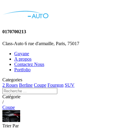
0170700213
Class-Auto 6 rue d'armaille, Paris, 75017
Guyane
A propos
Contactez Nous
Portfolio
Categories
2 Roues
Berline
Coupe
Fourgon
SUV
Catégorie
/
Coupe
Trier Par