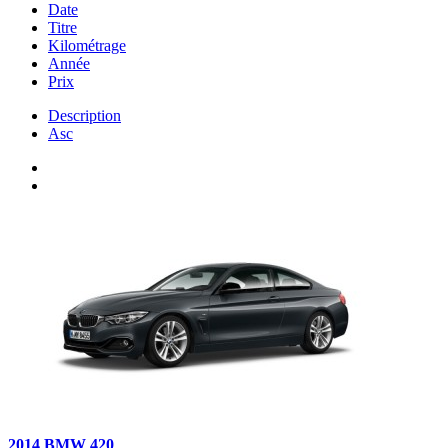
Date
Titre
Kilométrage
Année
Prix
Description
Asc
2014 BMW 420