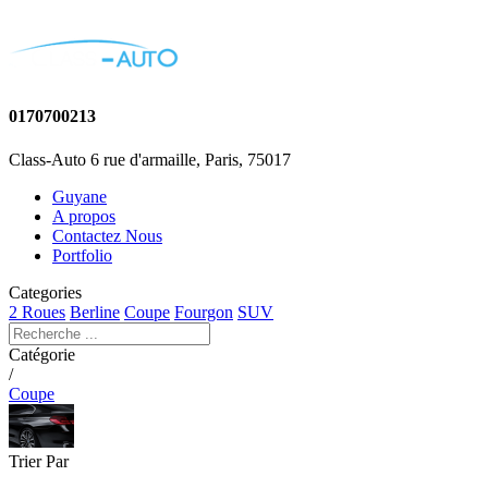
0170700213
Class-Auto 6 rue d'armaille, Paris, 75017
Guyane
A propos
Contactez Nous
Portfolio
Categories
2 Roues
Berline
Coupe
Fourgon
SUV
Catégorie
/
Coupe
Trier Par