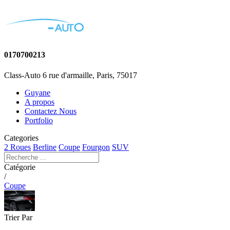
0170700213
Class-Auto 6 rue d'armaille, Paris, 75017
Guyane
A propos
Contactez Nous
Portfolio
Categories
2 Roues
Berline
Coupe
Fourgon
SUV
Catégorie
/
Coupe
Trier Par