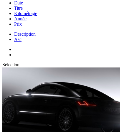
Date
Titre
Kilométrage
Année
Prix
Description
Asc
Sélection